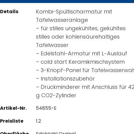
Kombi-Spültischarmatur mit
Details
Tafelwasseranlage
– für stilles ungekühltes, gekühltes
stilles oder kohlensäurehaltiges
Tafelwasser
– Edelstahl-Armatur mit L-Auslauf
– cold start Keramikmischsystem
– 3-Knopf-Panel für Tafelwasserwah
– Installationszubehör
– Druckminderer mit Anschluss für 4
g CO2-Zylinder
Artikel-Nr.
54855-E
Preisliste
1.2
Oberfläche
Edelstahl Orginal