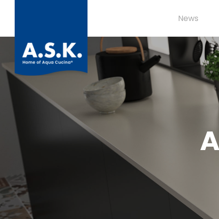
News
A