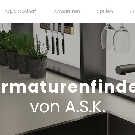
Aqua Cucina®
Armaturen
Spülen
F
rmaturenfind
von A.S.K.