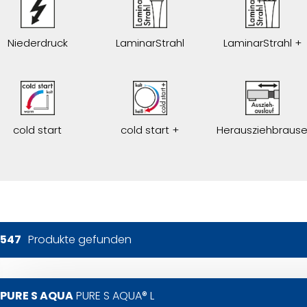
Niederdruck
LaminarStrahl
LaminarStrahl +
cold start
cold start +
Herausziehbraus
547
Produkte gefunden
PURE S AQUA
PURE S AQUA® L