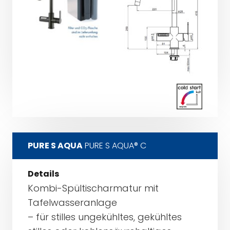
PURE S AQUA
PURE S AQUA® C
Details
Kombi-Spültischarmatur mit
Tafelwasseranlage
– für stilles ungekühltes, gekühltes