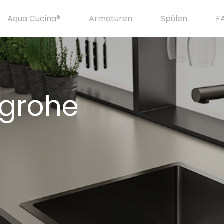
Aqua Cucina®
Armaturen
Spülen
F
grohe