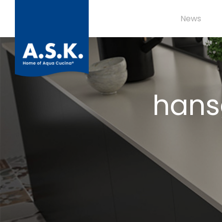
News
hans